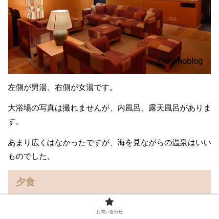
左側が男湯、右側が女湯です。
大浴場の写真は撮れませんが、内風呂、露天風呂がありま
す。
あまり広くはなかったですが、海を見ながらの温泉はいい
ものでした。
夕食
夕食の時間は、１７：３０～と１９：３０～の二部制で
お問い合わせ